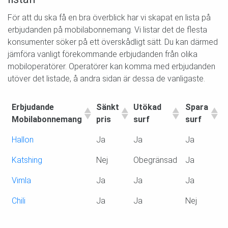
För att du ska få en bra överblick har vi skapat en lista på
erbjudanden på mobilabonnemang. Vi listar det de flesta
konsumenter söker på ett överskådligt sätt. Du kan därmed
jämföra vanligt förekommande erbjudanden från olika
mobiloperatörer. Operatörer kan komma med erbjudanden
utöver det listade, å andra sidan är dessa de vanligaste.
Erbjudande
Sänkt
Utökad
Spara
E
Mobilabonnemang
pris
surf
surf
u
Erbjudande
Sänkt
Utökad
Spara
E
Hallon
Ja
Ja
Ja
N
Mobilabonnemang
pris
surf
surf
u
Katshing
Nej
Obegränsad
Ja
N
Vimla
Ja
Ja
Ja
N
Chili
Ja
Ja
Nej
N