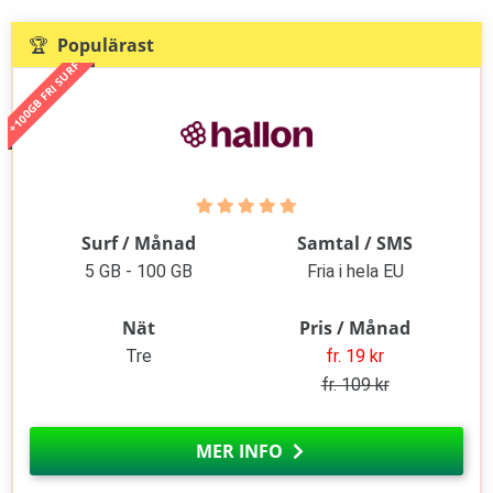
🏆 Populärast
+100GB FRI SURF
Surf / Månad
Samtal / SMS
5 GB - 100 GB
Fria i hela EU
Nät
Pris / Månad
Tre
fr. 19 kr
fr. 109 kr
MER INFO