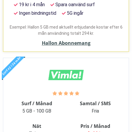
19 kr i 4 mån
Spara oanvänd surf
Ingen bindningstid
5G ingår
Exempel: Hallon 5 GB med aktuellt erbjudande kostar efter 6
mån användning totalt 294 kr.
Hallon Abonnemang
Surf x2 i 24 mån
Surf / Månad
Samtal / SMS
5 GB - 100 GB
Fria
Nät
Pris / Månad