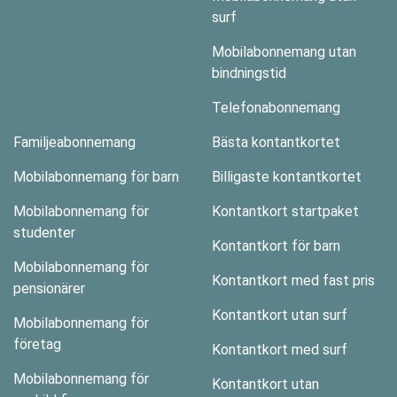
surf
Mobilabonnemang utan
bindningstid
Telefonabonnemang
Familjeabonnemang
Bästa kontantkortet
Mobilabonnemang för barn
Billigaste kontantkortet
Mobilabonnemang för
Kontantkort startpaket
studenter
Kontantkort för barn
Mobilabonnemang för
Kontantkort med fast pris
pensionärer
Kontantkort utan surf
Mobilabonnemang för
företag
Kontantkort med surf
Mobilabonnemang för
Kontantkort utan