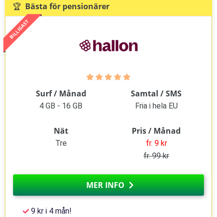
🏆 Bästa för pensionärer
BILLIGAST
Surf / Månad
Samtal / SMS
4 GB - 16 GB
Fria i hela EU
Nät
Pris / Månad
Tre
fr. 9 kr
fr. 99 kr
MER INFO
9 kr i 4 mån!