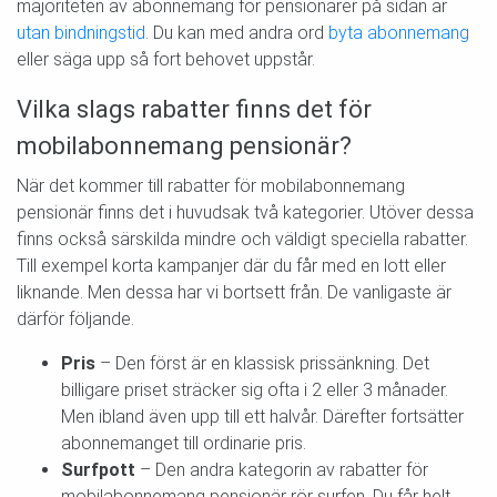
majoriteten av abonnemang för pensionärer på sidan är
utan bindningstid
. Du kan med andra ord
byta abonnemang
eller säga upp så fort behovet uppstår.
Vilka slags rabatter finns det för
mobilabonnemang pensionär?
När det kommer till rabatter för mobilabonnemang
pensionär finns det i huvudsak två kategorier. Utöver dessa
finns också särskilda mindre och väldigt speciella rabatter.
Till exempel korta kampanjer där du får med en lott eller
liknande. Men dessa har vi bortsett från. De vanligaste är
därför följande.
Pris
– Den först är en klassisk prissänkning. Det
billigare priset sträcker sig ofta i 2 eller 3 månader.
Men ibland även upp till ett halvår. Därefter fortsätter
abonnemanget till ordinarie pris.
Surfpott
– Den andra kategorin av rabatter för
mobilabonnemang pensionär rör surfen. Du får helt