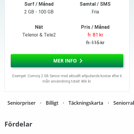
Surf / Månad
Samtal / SMS
2 GB - 100 GB
Fria
Nät
Pris / Månad
Telenor & Tele2
fr. 81 kr
fr. 115 kr
MER INFO
Exempel: Comviq 2 GB Senior med aktuellt erbjudande kostar efter 6
mån användning totalt 486 kr.
Seniorpriser
Billigt
Täckningskarta
Seniorra
Fördelar