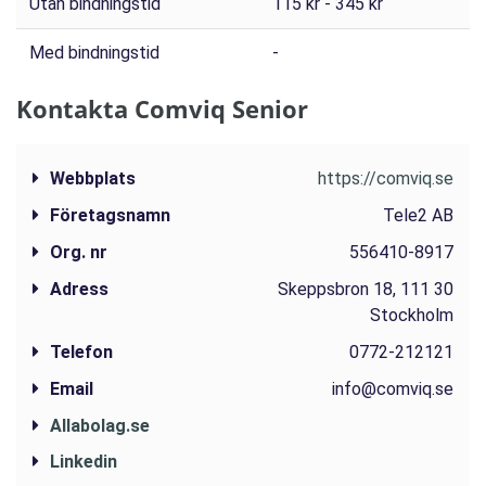
Utan bindningstid
115 kr - 345 kr
Med bindningstid
-
Kontakta Comviq Senior
Webbplats
https://comviq.se
Företagsnamn
Tele2 AB
Org. nr
556410-8917
Adress
Skeppsbron 18, 111 30
Stockholm
Telefon
0772-212121
Email
info@comviq.se
Allabolag.se
Linkedin