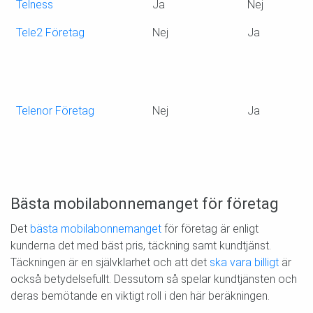
Telness
Ja
Nej
Tele2 Företag
Nej
Ja
J
v
f
Telenor Företag
Nej
Ja
J
v
f
Bästa mobilabonnemanget för företag
Det
bästa mobilabonnemanget
för företag är enligt
kunderna det med bäst pris, täckning samt kundtjänst.
Täckningen är en självklarhet och att det
ska vara billigt
är
också betydelsefullt. Dessutom så spelar kundtjänsten och
deras bemötande en viktigt roll i den här beräkningen.