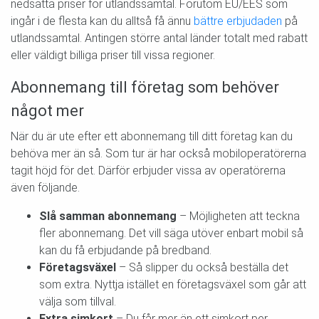
nedsatta priser för utlandssamtal. Förutom EU/EES som
ingår i de flesta kan du alltså få ännu
bättre erbjudaden
på
utlandssamtal. Antingen större antal länder totalt med rabatt
eller väldigt billiga priser till vissa regioner.
Abonnemang till företag som behöver
något mer
När du är ute efter ett abonnemang till ditt företag kan du
behöva mer än så. Som tur är har också mobiloperatörerna
tagit höjd för det. Därför erbjuder vissa av operatörerna
även följande.
Slå samman abonnemang
– Möjligheten att teckna
fler abonnemang. Det vill säga utöver enbart mobil så
kan du få erbjudande på bredband.
Företagsväxel
– Så slipper du också beställa det
som extra. Nyttja istället en företagsväxel som går att
välja som tillval.
Extra simkort
– Du får mer än ett simkort per