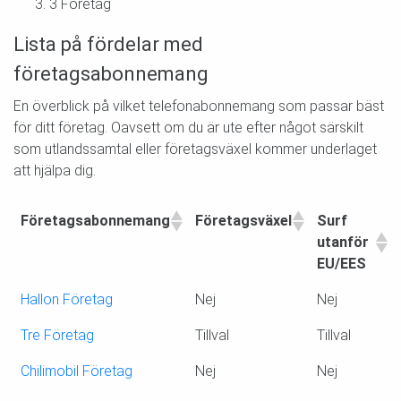
3 Företag
Lista på fördelar med
företagsabonnemang
En överblick på vilket telefonabonnemang som passar bäst
för ditt företag. Oavsett om du är ute efter något särskilt
som utlandssamtal eller företagsväxel kommer underlaget
att hjälpa dig.
Företagsabonnemang
Företagsväxel
Surf
F
utanför
EU/EES
Företagsabonnemang
Företagsväxel
Surf
F
Hallon Företag
Nej
Nej
utanför
Tre Företag
Tillval
EU/EES
Tillval
Chilimobil Företag
Nej
Nej