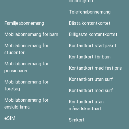
bindningstid
Telefonabonnemang
Familjeabonnemang
Bästa kontantkortet
Mobilabonnemang för barn
Billigaste kontantkortet
Mobilabonnemang för
Kontantkort startpaket
studenter
Kontantkort för barn
Mobilabonnemang för
Kontantkort med fast pris
pensionärer
Kontantkort utan surf
Mobilabonnemang för
företag
Kontantkort med surf
Mobilabonnemang för
Kontantkort utan
enskild firma
månadskostnad
eSIM
Simkort