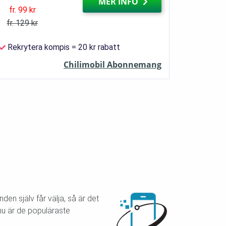
MER INFO
fr. 99 kr
fr. 129 kr
Rekrytera kompis = 20 kr rabatt
Chilimobil Abonnemang
en själv får välja, så är det
nu är de populäraste