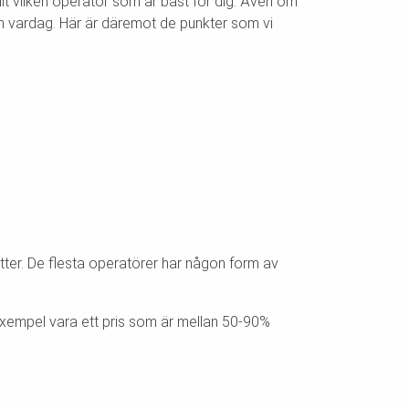
ellt vilken operatör som är bäst för dig. Även om
din vardag. Här är däremot de punkter som vi
er. De flesta operatörer har någon form av
exempel vara ett pris som är mellan 50-90%