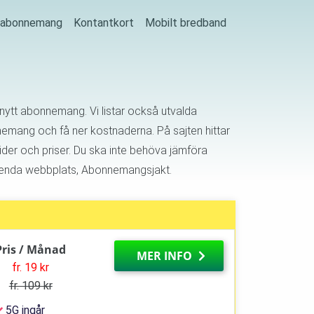
j abonnemang
Kontantkort
Mobilt bredband
ytt abonnemang. Vi listar också utvalda
emang och få ner kostnaderna. På sajten hittar
ider och priser. Du ska inte behöva jämföra
n enda webbplats, Abonnemangsjakt.
Pris / Månad
MER INFO
fr. 19 kr
fr. 109 kr
5G ingår