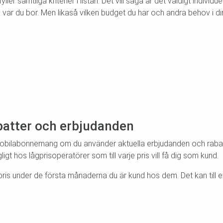
samtliga kriterier i listan. Det vill säga är det väldigt individu
på var du bor. Men likaså vilken budget du har och andra behov i 
batter och erbjudanden
bilabonnemang om du använder aktuella erbjudanden och rabatt
igt hos lågprisoperatörer som till varje pris vill få dig som kund.
pris under de första månaderna du är kund hos dem. Det kan till 