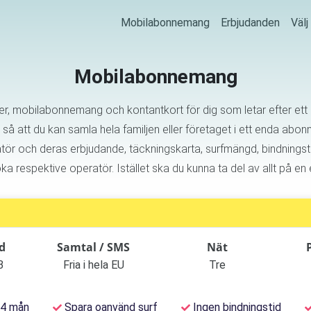
Mobilabonnemang
Erbjudanden
Väl
Mobilabonnemang
, mobilabonnemang och kontantkort för dig som letar efter ett n
att du kan samla hela familjen eller företaget i ett enda abonn
tör och deras erbjudande, täckningskarta, surfmängd, bindningst
respektive operatör. Istället ska du kunna ta del av allt på e
d
Samtal / SMS
Nät
B
Fria i hela EU
Tre
 4 mån
Spara oanvänd surf
Ingen bindningstid