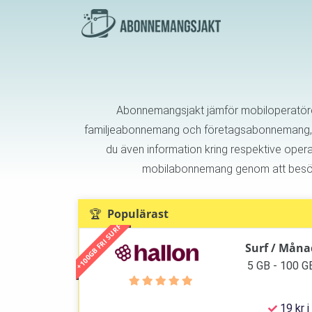
Abonnemangsjakt jämför mobiloperatörer
familjeabonnemang och företagsabonnemang, så 
du även information kring respektive opera
mobilabonnemang genom att besöka 
🏆 Populärast
+100GB FRI SURF
Surf / Måna
5 GB - 100 G
19 kr i