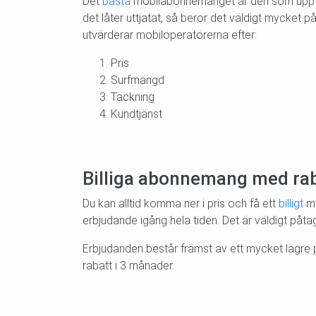
Det
bästa
mobilabonnemanget är den som uppfyller 
det låter uttjatat, så beror det väldigt mycket 
utvärderar mobiloperatörerna efter:
Pris
Surfmängd
Täckning
Kundtjänst
Billiga abonnemang med ra
Du kan alltid komma ner i pris och få ett
billigt
mo
erbjudande igång hela tiden. Det är väldigt påtagl
Erbjudanden består främst av ett mycket lägre 
rabatt i 3 månader.