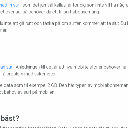
med fri surf
, som det jämväl kallas, är för dig som inte vill ha n
et överlag, så behöver du ett fri surf-abonnemang.
te att gå runt och tänka på om surfen kommer att ta slut. Du h
ner.
tan surf
. Anledningen till det är att nya mobiltelefoner behöver h
on få problem med säkerheten.
te data som till exempel 2 GB. Den här typen av mobilabonnemang 
ot behov av surf på mobilen.
 bäst?