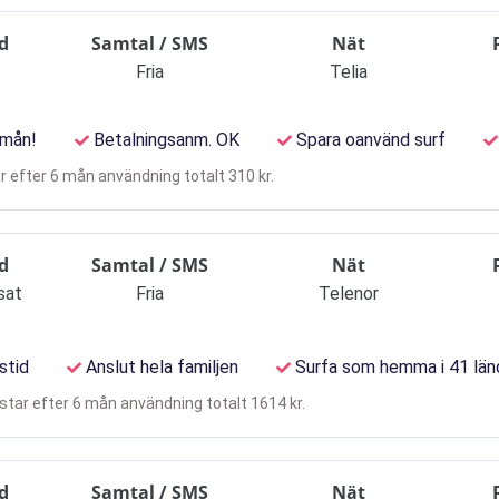
d
Samtal / SMS
Nät
B
Fria
Telia
 mån!
Betalningsanm. OK
Spara oanvänd surf
r efter 6 mån användning totalt 310 kr.
d
Samtal / SMS
Nät
sat
Fria
Telenor
stid
Anslut hela familjen
Surfa som hemma i 41 län
tar efter 6 mån användning totalt 1614 kr.
d
Samtal / SMS
Nät