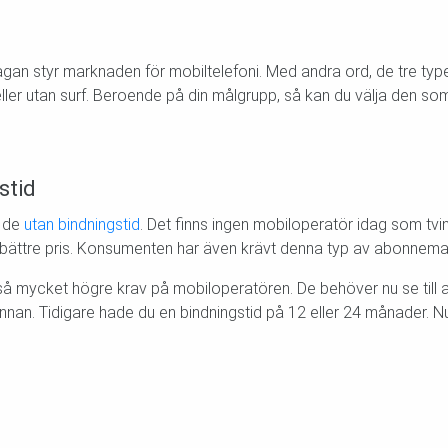
ågan styr marknaden för mobiltelefoni. Med andra ord, de tre 
 eller utan surf. Beroende på din målgrupp, så kan du välja den som 
stid
r de
utan bindningstid
. Det finns ingen mobiloperatör idag som tvin
tt bättre pris. Konsumenten har även krävt denna typ av abonneman
mycket högre krav på mobiloperatören. De behöver nu se till att
nnan. Tidigare hade du en bindningstid på 12 eller 24 månader. N