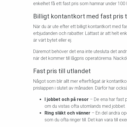
enkelhet få ett fast pris som hamnar under 100
Billigt kontantkort med fast pris
När du är ute efter ett billigt kontantkort med fa
erbjudanden och rabatter. Lättast är att helt en
är värt bytet eller ej.
Däremot behöver det ena inte utesluta det andra
när det kommer till lågpris operatörerna. Nackde
Fast pris till utlandet
Något som blir allt mer efterfrågat är kontantkor
prislappen i slutet av månaden. Därför har också 
I jobbet och på resor
– De ena har fast pr
om du vistas ofta utomlands med jobbet.
Ring släkt och vänner
– En del andra ope
som du ofta ringer till. Det kan vara till 