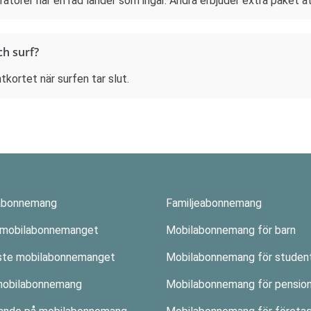
atörer har en rad länder som ingår. Andra erbjuder extra paket att
ch surf?
kortet när surfen tar slut.
abonnemang
Familjeabonnemang
 mobilabonnemanget
Mobilabonnemang för barn
aste mobilabonnemanget
Mobilabonnemang för studen
mobilabonnemang
Mobilabonnemang för pension