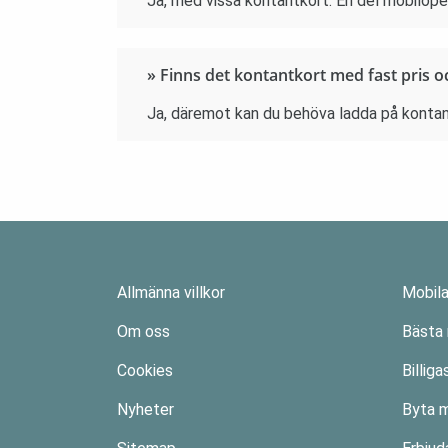
Ja, med vissa kontantkort. En del mobiloper
» Finns det kontantkort med fast pris o
Ja, däremot kan du behöva ladda på kontant
Allmänna villkor
Mobil
Om oss
Bästa
Cookies
Billig
Nyheter
Byta 