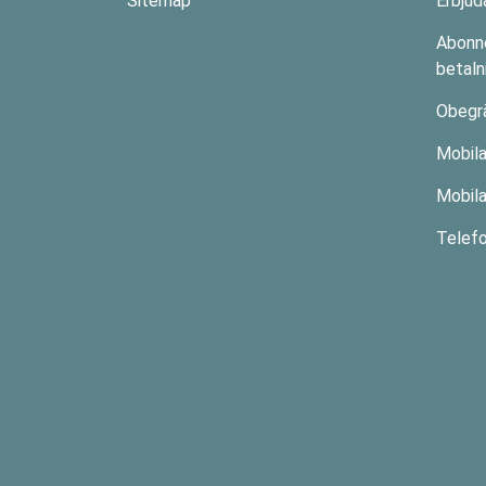
Sitemap
Erbju
Abonn
betaln
Obegr
Mobil
Mobila
Telef