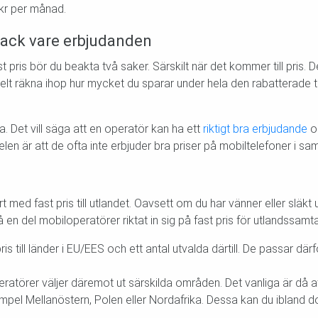
 kr per månad.
 tack vare erbjudanden
st pris bör du beakta två saker. Särskilt när det kommer till pris. 
kelt räkna ihop hur mycket du sparar under hela den rabatterade ti
. Det vill säga att en operatör kan ha ett
riktigt bra erbjudande
oc
len är att de ofta inte erbjuder bra priser på mobiltelefoner i s
t med fast pris till utlandet. Oavsett om du har vänner eller släk
en del mobiloperatörer riktat in sig på fast pris för utlandssamta
is till länder i EU/EES och ett antal utvalda därtill. De passar dä
ratörer väljer däremot ut särskilda områden. Det vanliga är då 
exempel Mellanöstern, Polen eller Nordafrika. Dessa kan du ibland d