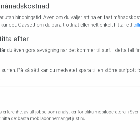
t månadskostnad
är utan bindningstid. Även om du väljer att ha en fast månadskos
nskar det. Oavsett om du bara tröttnat eller helt enkelt hittar ett
bil
itta efter
får du även göra avvägning när det kommer till surf. I detta fall 
ar surfen. På så sätt kan du medvetet spara till en större surfpot
.
 erfarenhet av att jobba som analytiker för olika mobiloperatörer i Sveri
 hitta det bästa mobilabonnemanget just nu.