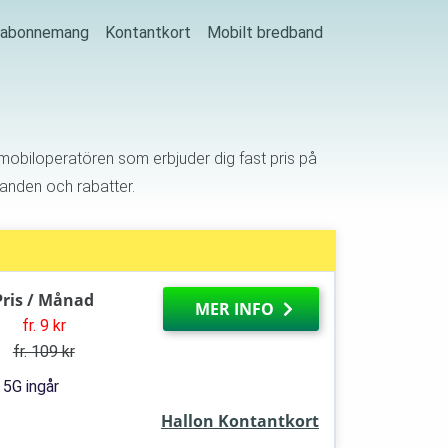
j abonnemang
Kontantkort
Mobilt bredband
 mobiloperatören som erbjuder dig fast pris på
udanden och rabatter.
Pris / Månad
MER INFO
fr. 9 kr
fr. 109 kr
5G ingår
Hallon Kontantkort