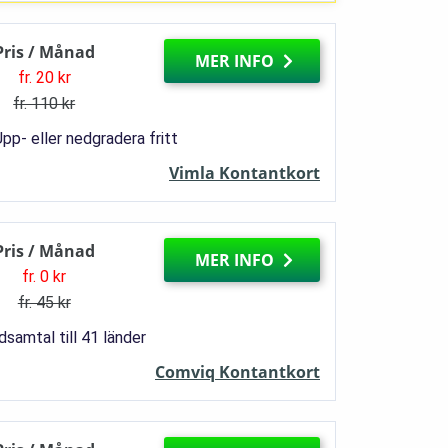
Pris / Månad
MER INFO
fr. 20 kr
fr. 110 kr
pp- eller nedgradera fritt
Vimla Kontantkort
Pris / Månad
MER INFO
fr. 0 kr
fr. 45 kr
samtal till 41 länder
Comviq Kontantkort