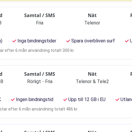
d
Samtal / SMS
Nät
B
Fria
Telenor
n)
Inga bindningstider
Spara överbliven surf
U
r efter 6 mån användning totalt 300 kr.
d
Samtal / SMS
Nät
GB
Rörligt - Fria
Telenor & Tele2
K
Ingen bindningstid
Upp till 12 GB i EU
Utland
tar efter 6 mån användning totalt 486 kr.