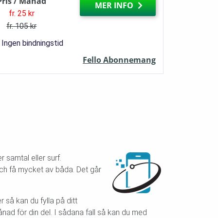
Pris / Månad
MER INFO
fr. 25 kr
fr. 105 kr
Ingen bindningstid
Fello Abonnemang
 samtal eller surf.
 och få mycket av båda. Det går
r så kan du fylla på ditt
d för din del. I sådana fall så kan du med