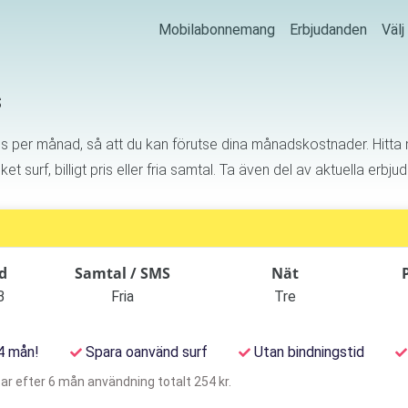
Mobilabonnemang
Erbjudanden
Väl
s
is per månad, så att du kan förutse dina månadskostnader. Hitta
t surf, billigt pris eller fria samtal. Ta även del av aktuella erbj
d
Samtal / SMS
Nät
B
Fria
Tre
 4 mån!
Spara oanvänd surf
Utan bindningstid
ar efter 6 mån användning totalt 254 kr.