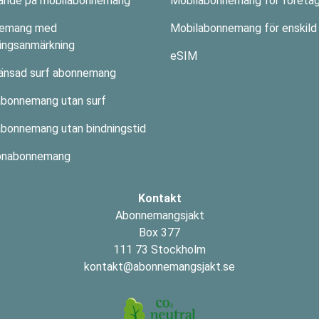
dande på mobilabonnemang
Mobilabonnemang för företa
emang med
Mobilabonnemang för enskild 
ingsanmärkning
eSIM
änsad surf abonnemang
abonnemang utan surf
bonnemang utan bindningstid
onabonnemang
Kontakt
Abonnemangsjakt
Box 377
111 73 Stockholm
kontakt@abonnemangsjakt.se