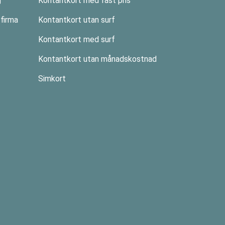
g
Kontantkort med fast pris
firma
Kontantkort utan surf
Kontantkort med surf
Kontantkort utan månadskostnad
Simkort