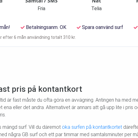
d
Samtal / SMS
Nät
B
Fria
Telia
 mån!
Betalningsanm. OK
Spara oanvänd surf
r efter 6 mån användning totalt 310 kr.
fast pris på kontantkort
lltid är fast måste du ofta göra en avvägning. Antingen ha med mer
 ena eller det andra. Alternativet är annars att gå upp lite i pris
is.
ss mängd surf. Vill du däremot
öka surfen på kontantkortet
därefte
ed några GB surf och ett par timmar med samtalsminuter per måna