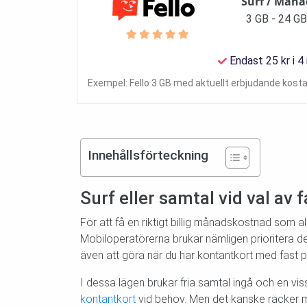
Surf / Måna
3 GB - 24 G
Endast 25 kr i 4
Exempel: Fello 3 GB med aktuellt erbjudande kosta
Innehållsförteckning
Surf eller samtal vid val av 
För att få en riktigt billig månadskostnad som a
Mobiloperatörerna brukar nämligen prioritera det
även att göra när du har kontantkort med fast pr
I dessa lägen brukar fria samtal ingå och en vi
kontantkort
vid behov. Men det kanske räcker m