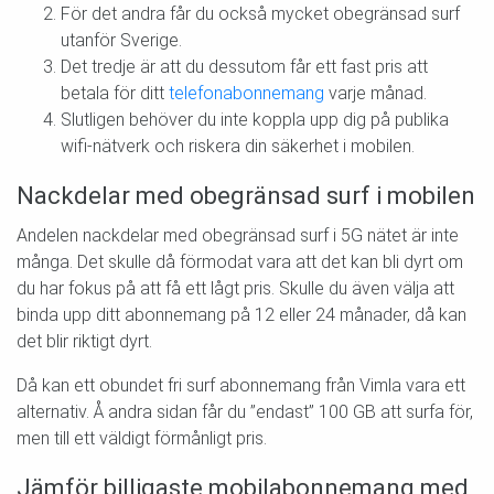
För det andra får du också mycket obegränsad surf
utanför Sverige.
Det tredje är att du dessutom får ett fast pris att
betala för ditt
telefonabonnemang
varje månad.
Slutligen behöver du inte koppla upp dig på publika
wifi-nätverk och riskera din säkerhet i mobilen.
Nackdelar med obegränsad surf i mobilen
Andelen nackdelar med obegränsad surf i 5G nätet är inte
många. Det skulle då förmodat vara att det kan bli dyrt om
du har fokus på att få ett lågt pris. Skulle du även välja att
binda upp ditt abonnemang på 12 eller 24 månader, då kan
det blir riktigt dyrt.
Då kan ett obundet fri surf abonnemang från Vimla vara ett
alternativ. Å andra sidan får du ”endast” 100 GB att surfa för,
men till ett väldigt förmånligt pris.
Jämför billigaste mobilabonnemang med