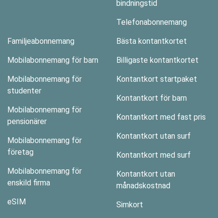
bindningstid
Telefonabonnemang
Familjeabonnemang
Bästa kontantkortet
Mobilabonnemang för barn
Billigaste kontantkortet
Mobilabonnemang för
Kontantkort startpaket
studenter
Kontantkort för barn
Mobilabonnemang för
Kontantkort med fast pris
pensionärer
Kontantkort utan surf
Mobilabonnemang för
företag
Kontantkort med surf
Mobilabonnemang för
Kontantkort utan
enskild firma
månadskostnad
eSIM
Simkort