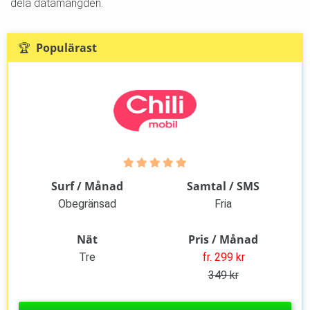
dela datamängden.
🏆 Populärast
Surf / Månad
Samtal / SMS
Obegränsad
Fria
Nät
Pris / Månad
Tre
fr. 299 kr
349 kr