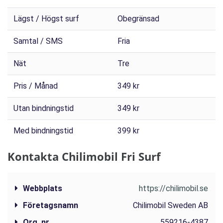
Lägst / Högst surf
Obegränsad
Samtal / SMS
Fria
Nät
Tre
Pris / Månad
349 kr
Utan bindningstid
349 kr
Med bindningstid
399 kr
Kontakta Chilimobil Fri Surf
Webbplats
https://chilimobil.se
Företagsnamn
Chilimobil Sweden AB
Org. nr
55‍9216-43‍87