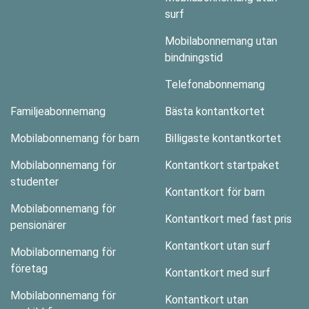
surf
Mobilabonnemang utan
bindningstid
Telefonabonnemang
Familjeabonnemang
Bästa kontantkortet
Mobilabonnemang för barn
Billigaste kontantkortet
Mobilabonnemang för
Kontantkort startpaket
studenter
Kontantkort för barn
Mobilabonnemang för
Kontantkort med fast pris
pensionärer
Kontantkort utan surf
Mobilabonnemang för
företag
Kontantkort med surf
Mobilabonnemang för
Kontantkort utan