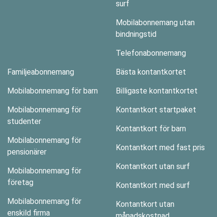
surf
Mobilabonnemang utan
bindningstid
Telefonabonnemang
Familjeabonnemang
Bästa kontantkortet
Mobilabonnemang för barn
Billigaste kontantkortet
Mobilabonnemang för
Kontantkort startpaket
studenter
Kontantkort för barn
Mobilabonnemang för
Kontantkort med fast pris
pensionärer
Kontantkort utan surf
Mobilabonnemang för
företag
Kontantkort med surf
Mobilabonnemang för
Kontantkort utan
enskild firma
månadskostnad