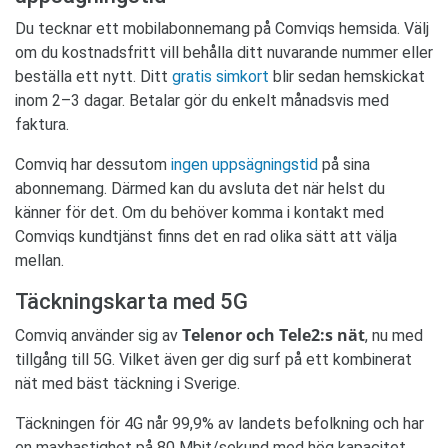
Du tecknar ett mobilabonnemang på Comviqs hemsida. Välj
om du kostnadsfritt vill behålla ditt nuvarande nummer eller
beställa ett nytt. Ditt
gratis simkort
blir sedan hemskickat
inom 2–3 dagar. Betalar gör du enkelt månadsvis med
faktura.
Comviq har dessutom
ingen uppsägningstid
på sina
abonnemang. Därmed kan du avsluta det när helst du
känner för det. Om du behöver komma i kontakt med
Comviqs kundtjänst finns det en rad olika sätt att välja
mellan.
Täckningskarta med 5G
Telenor och Tele2:s nät
Comviq använder sig av
, nu med
tillgång till 5G. Vilket även ger dig surf på ett kombinerat
nät med bäst täckning i Sverige.
Täckningen för 4G når 99,9% av landets befolkning och har
en maxhastighet på 80 Mbit/sekund med hög kapacitet.