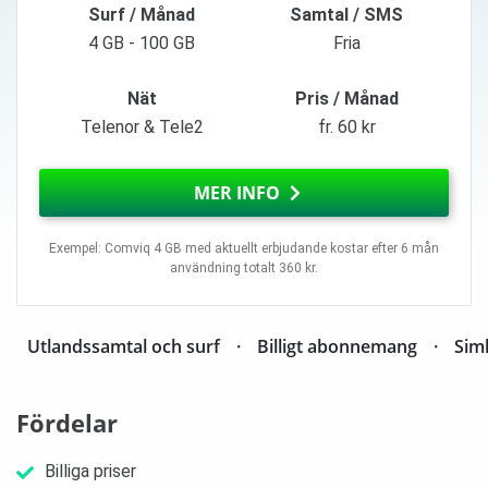
Surf / Månad
Samtal / SMS
4 GB - 100 GB
Fria
Nät
Pris / Månad
Telenor & Tele2
fr. 60 kr
MER INFO
Exempel: Comviq 4 GB med aktuellt erbjudande kostar efter 6 mån
användning totalt 360 kr.
Utlandssamtal och surf
Billigt abonnemang
Sim
Fördelar
Billiga priser