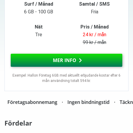
Surf / Månad
Samtal / SMS
6 GB - 100 GB
Fria
Nät
Pris / Månad
Tre
24 kr / mån
99 kr / mån
MER INFO
Exempel: Hallon Företag 6GB med aktuellt erbjudande kostar efter 6
mån användning totalt 594 kr.
Företagsabonnemang
Ingen bindningstid
Täckn
Fördelar