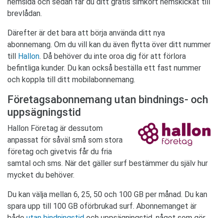
hemsida och sedan får du ditt gratis simkort hemskickat till
brevlådan.
Därefter är det bara att börja använda ditt nya
abonnemang. Om du vill kan du även flytta över ditt nummer
till
Hallon
. Då behöver du inte oroa dig för att förlora
befintliga kunder. Du kan också beställa ett fast nummer
och koppla till ditt mobilabonnemang.
Företagsabonnemang utan bindnings- och
uppsägningstid
Hallon Företag är dessutom
anpassat för såväl små som stora
företag och givetvis får du fria
samtal och sms. När det gäller surf bestämmer du själv hur
mycket du behöver.
Du kan välja mellan 6, 25, 50 och 100 GB per månad. Du kan
spara upp till 100 GB oförbrukad surf. Abonnemanget är
både
utan bindningstid
och uppsägningstid, något som gör