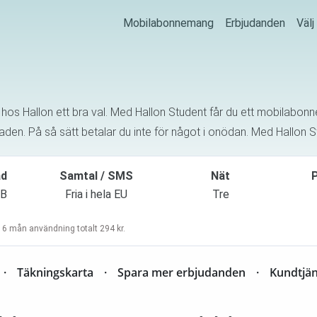
Mobilabonnemang
Erbjudanden
Väl
s Hallon ett bra val. Med Hallon Student får du ett mobilabonnem
naden. På så sätt betalar du inte för något i onödan. Med Hallon 
ad
Samtal / SMS
Nät
P
GB
Fria i hela EU
Tre
 6 mån användning totalt 294 kr.
Täkningskarta
Spara mer erbjudanden
Kundtjän