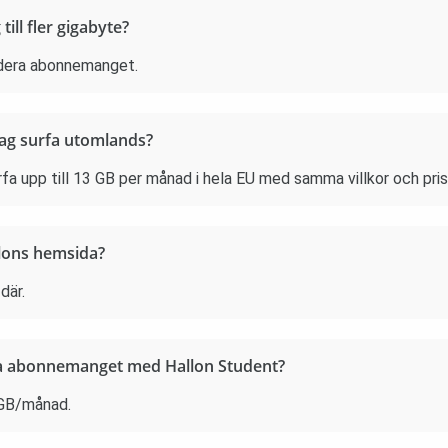
ll fler gigabyte?
adera abonnemanget.
jag surfa utomlands?
a upp till 13 GB per månad i hela EU med samma villkor och pr
llons hemsida?
där.
sta abonnemanget med Hallon Student?
 GB/månad.