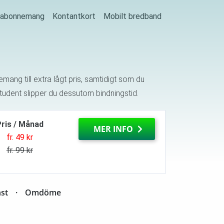
j abonnemang
Kontantkort
Mobilt bredband
ang till extra lågt pris, samtidigt som du
Student slipper du dessutom bindningstid.
ris / Månad
MER INFO
fr. 49 kr
fr. 99 kr
st
Omdöme