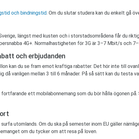
gstid och bindningstid
. Om du slutar studera kan du enkelt gå öve
 Sverige, längst med kusten och i storstadsområdena får du riktig
upersnabba 4G+. Normalhastigheten för 3G är 3–7 Mbit/s och 7–
abatt och erbjudanden
 kan du se fram emot kraftiga rabatter. Det hör inte till ovanl
 då vanligen mellan 3 till 6 månader. På så sätt kan du testa v
et fortfarande ett mobilabonnemang som du bör hålla ögonen på
ort
urfa utomlands. Om du ska på semester inom EU gäller nämligen f
nemanget om du tycker om att resa på loven.