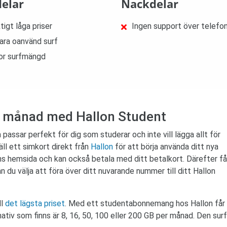
delar
Nackdelar
tigt låga priser
Ingen support över telefo
ara oanvänd surf
or surfmängd
er månad med Hallon Student
passar perfekt för dig som studerar och inte vill lägga allt för
l ett simkort direkt från
Hallon
för att börja använda ditt nya
ns hemsida och kan också betala med ditt betalkort. Därefter få
du välja att föra över ditt nuvarande nummer till ditt Hallon
ll
det lägsta priset
. Med ett studentabonnemang hos Hallon får d
rnativ som finns är 8, 16, 50, 100 eller 200 GB per månad. Den surf