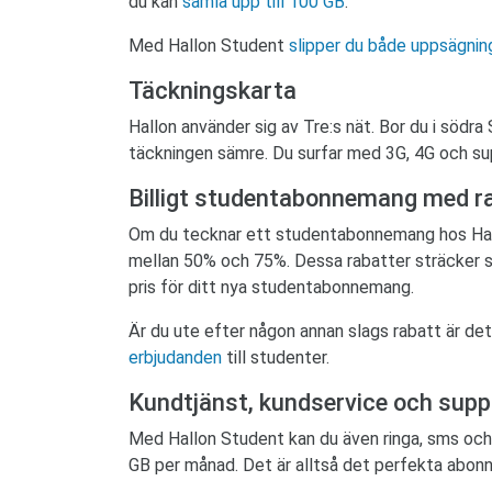
du kan
samla upp till 100 GB
.
Med Hallon Student
slipper du både uppsägnin
Täckningskarta
Hallon använder sig av Tre:s nät. Bor du i södra
täckningen sämre. Du surfar med 3G, 4G och s
Billigt studentabonnemang med r
Om du tecknar ett studentabonnemang hos Hallon
mellan 50% och 75%. Dessa rabatter sträcker sig
pris för ditt nya studentabonnemang.
Är du ute efter någon annan slags rabatt är d
erbjudanden
till studenter.
Kundtjänst, kundservice och supp
Med Hallon Student kan du även ringa, sms och s
GB per månad. Det är alltså det perfekta abon