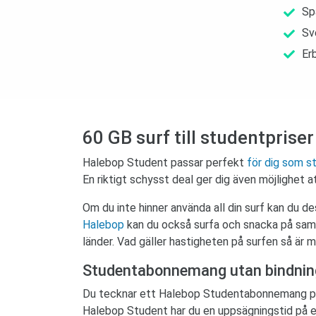
Sp
Sv
Er
60 GB surf till studentpris
Halebop Student passar perfekt
för dig som s
En riktigt schysst deal ger dig även möjlighet at
Om du inte hinner använda all din surf kan du 
Halebop
kan du också surfa och snacka på sam
länder. Vad gäller hastigheten på surfen så är
Studentabonnemang utan bindnin
Du tecknar ett Halebop Studentabonnemang på d
Halebop Student har du en uppsägningstid på e