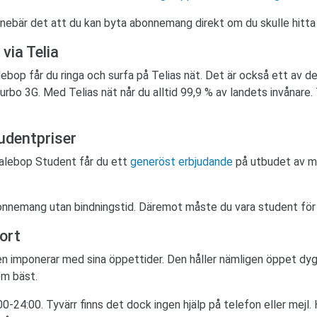
 innebär det att du kan byta abonnemang direkt om du skulle hitt
via Telia
ebop får du ringa och surfa på Telias nät. Det är också ett av d
urbo 3G. Med Telias nät når du alltid 99,9 % av landets invånare
tudentpriser
lebop Student får du ett
generöst erbjudande
på utbudet av mo
abonnemang utan bindningstid. Däremot måste du vara student för 
ort
n imponerar med sina öppettider. Den håller nämligen öppet dygn
om bäst.
00-24:00. Tyvärr finns det dock ingen hjälp på telefon eller mejl