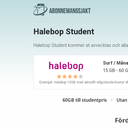
Halebop Student
Halebop Student kommer at avvecklas och alla tjä
Surf / Mån
15 GB - 60 
Exempel: Halebop 15GB med aktuellt erbjudande kostar ef
60GB till studentpris
Utan 
För