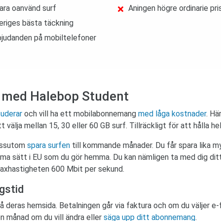
ara oanvänd surf
Aningen högre ordinarie pri
eriges bästa täckning
bjudanden på mobiltelefoner
er med Halebop Student
tuderar
och vill ha ett mobilabonnemang
med låga kostnader
. Hä
t välja mellan 15, 30 eller 60 GB surf. Tillräckligt för att hålla h
dessutom
spara surfen
till kommande månader. Du får spara lika m
ma sätt i EU som du gör hemma. Du kan nämligen ta med dig dit
 maxhastigheten 600 Mbit per sekund.
gstid
eras hemsida. Betalningen går via faktura och om du väljer e-f
n månad om du vill ändra eller
säga upp ditt abonnemang
.