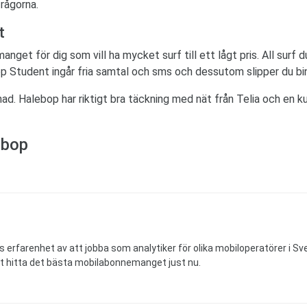
frågorna.
t
t för dig som vill ha mycket surf till ett lågt pris. All surf du
p Student ingår fria samtal och sms och dessutom slipper du bin
. Halebop har riktigt bra täckning med nät från Telia och en ku
ebop
s erfarenhet av att jobba som analytiker för olika mobiloperatörer i Sve
t hitta det bästa mobilabonnemanget just nu.