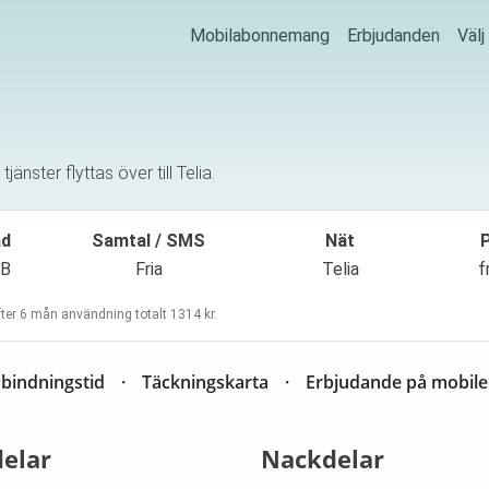
Mobilabonnemang
Erbjudanden
Väl
nster flyttas över till Telia.
ad
Samtal / SMS
Nät
P
GB
Fria
Telia
f
ter 6 mån användning totalt 1314 kr.
bindningstid
Täckningskarta
Erbjudande på mobile
delar
Nackdelar