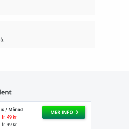
å.
dent
ris / Månad
MER INFO
fr. 49 kr
fr. 99 kr