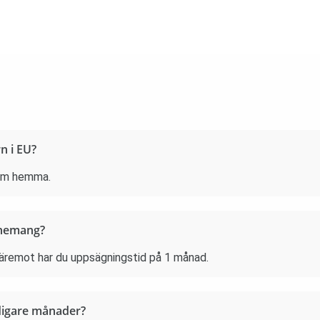
n i EU?
som hemma.
nnemang?
 Däremot har du uppsägningstid på 1 månad.
idigare månader?