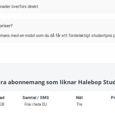
ånader överförs direkt.
priser?
ans med en mobil som du då får ett fördelaktigt studentpris p
ra abonnemang som liknar Halebop Stu
nad
Samtal / SMS
Nät
P
 GB
Fria i hela EU
Tre