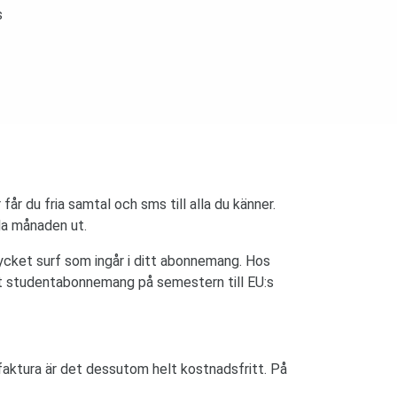
s
r får du fria samtal och sms till alla du känner.
ela månaden ut.
ycket surf som ingår i ditt abonnemang. Hos
t studentabonnemang på semestern till EU:s
aktura är det dessutom helt kostnadsfritt. På