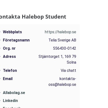
ontakta Halebop Student
Webbplats
https://halebop.se
Företagsnamn
Telia Sverige AB
Org. nr
556430-0142
Adress
Stjärntorget 1, 169 79
Solna
Telefon
Via chatt
Email
kontakta-
oss@halebop.se
Allabolag.se
Linkedin