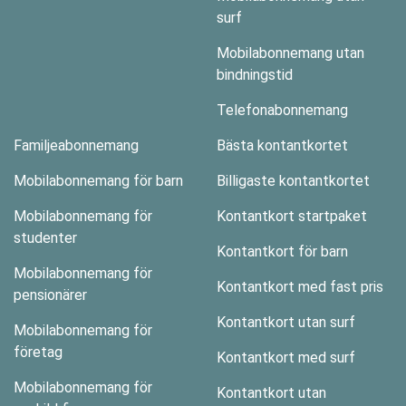
surf
Mobilabonnemang utan
bindningstid
Telefonabonnemang
Familjeabonnemang
Bästa kontantkortet
Mobilabonnemang för barn
Billigaste kontantkortet
Mobilabonnemang för
Kontantkort startpaket
studenter
Kontantkort för barn
Mobilabonnemang för
Kontantkort med fast pris
pensionärer
Kontantkort utan surf
Mobilabonnemang för
företag
Kontantkort med surf
Mobilabonnemang för
Kontantkort utan