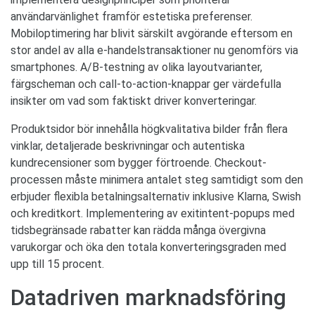
användarvänlighet framför estetiska preferenser.
Mobiloptimering har blivit särskilt avgörande eftersom en
stor andel av alla e-handelstransaktioner nu genomförs via
smartphones. A/B-testning av olika layoutvarianter,
färgscheman och call-to-action-knappar ger värdefulla
insikter om vad som faktiskt driver konverteringar.
Produktsidor bör innehålla högkvalitativa bilder från flera
vinklar, detaljerade beskrivningar och autentiska
kundrecensioner som bygger förtroende. Checkout-
processen måste minimera antalet steg samtidigt som den
erbjuder flexibla betalningsalternativ inklusive Klarna, Swish
och kreditkort. Implementering av exitintent-popups med
tidsbegränsade rabatter kan rädda många övergivna
varukorgar och öka den totala konverteringsgraden med
upp till 15 procent.
Datadriven marknadsföring