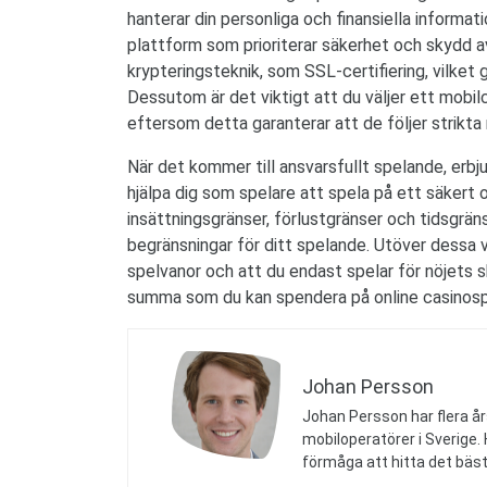
hanterar din personliga och finansiella informati
plattform som prioriterar säkerhet och skydd 
krypteringsteknik, som SSL-certifiering, vilket g
Dessutom är det viktigt att du väljer ett mobilc
eftersom detta garanterar att de följer strikta r
När det kommer till ansvarsfullt spelande, erbj
hjälpa dig som spelare att spela på ett säkert 
insättningsgränser, förlustgränser och tidsgräns
begränsningar för ditt spelande. Utöver dessa 
spelvanor och att du endast spelar för nöjets s
summa som du kan spendera på online casinospel o
Johan Persson
Johan Persson har flera år
mobiloperatörer i Sverige.
förmåga att hitta det bäs