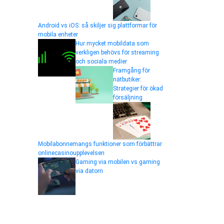
Android vs iOS: så skiljer sig plattformar för
mobila enheter
Hur mycket mobildata som
verkligen behövs för streaming
och sociala medier
Framgång för
nätbutiker:
Strategier för ökad
försäljning
Mobilabonnemangs funktioner som förbättrar
onlinecasinoupplevelsen
Gaming via mobilen vs gaming
via datorn