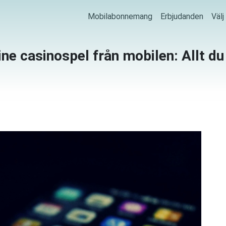
Mobilabonnemang
Erbjudanden
Väl
ine casinospel från mobilen: Allt d