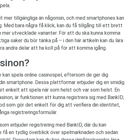
pela.
ivit mer tillgängliga än någonsin, och med smartphones kan
. Med bara några få klick, kan du få tillgång till ett brett
ch mer utvecklade varianter. För att du ska kunna komma
tiga saker du bör tänka på – i den här artikeln kan du lära
a andra delar att ha koll på för att komma igång.
asinon?
e kan spela online casinospel, eftersom de ger dig
din smartphone. Dessa plattformar erbjuder dig en smidig
et enkelt att spela när som helst och var som helst. En
sinon, är funktionen att kunna registrera sig med BankID;
 som gör det enkelt för dig att verifiera din identitet,
långa registreringsformulär.
 som erbjuder registrering med BankID, där du kan
re få en tydlig överblick över spelmarknaden och sedan
pelstil. Dessutom kan du hos dessa jämförelsesidor läsa