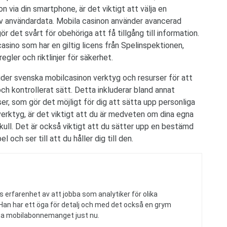
on via din smartphone, är det viktigt att välja en
av användardata. Mobila casinon använder avancerad
ör det svårt för obehöriga att få tillgång till information.
asino som har en giltig licens från Spelinspektionen,
egler och riktlinjer för säkerhet.
uder svenska mobilcasinon verktyg och resurser för att
och kontrollerat sätt. Detta inkluderar bland annat
er, som gör det möjligt för dig att sätta upp personliga
verktyg, är det viktigt att du är medveten om dina egna
kull. Det är också viktigt att du sätter upp en bestämd
ch ser till att du håller dig till den.
s erfarenhet av att jobba som analytiker för olika
 Han har ett öga för detalj och med det också en grym
ta mobilabonnemanget just nu.