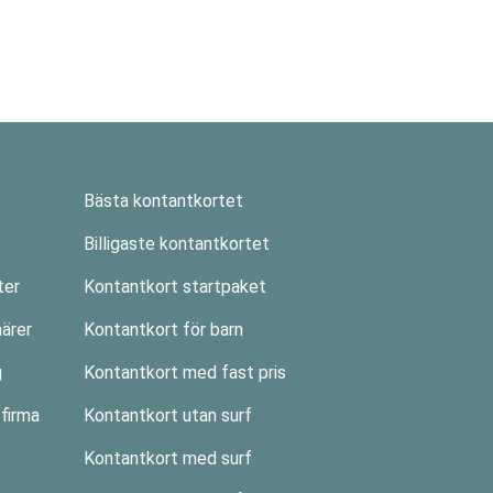
Bästa kontantkortet
Billigaste kontantkortet
ter
Kontantkort startpaket
ärer
Kontantkort för barn
g
Kontantkort med fast pris
firma
Kontantkort utan surf
Kontantkort med surf